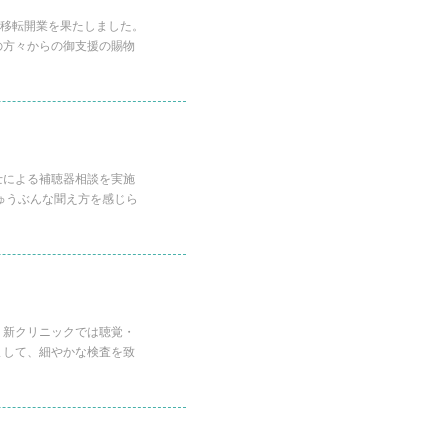
か移転開業を果たしました。
の方々からの御支援の賜物
士による補聴器相談を実施
ゅうぶんな聞え方を感じら
 新クリニックでは聴覚・
まして、細やかな検査を致