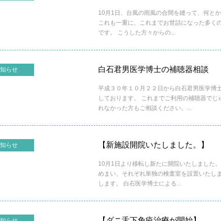
10月1日、台風の雨風の合間を縫って、何と
これも一重に、これまでお世話になった多く
です。 こうした方々からの...
白石君男医学博士の補聴器相談
知らせ
平成３０年１０月２２日から白石君男医学博
しております。 これまでご利用の補聴器でじ
れなかった方もご相談ください。...
【新施設開院いたしました。】
知らせ
10月1日より移転し新たに開院いたしました。
めまい、それぞれ単独の検査室を設置いたし
します。 白石医学博士による...
【ダニ舌下免疫治療が開始】
知らせ