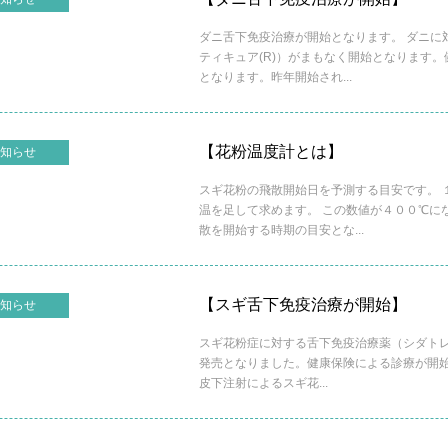
ダニ舌下免疫治療が開始となります。 ダニに
ティキュア(R)）がまもなく開始となります
となります。昨年開始され...
【花粉温度計とは】
知らせ
スギ花粉の飛散開始日を予測する目安です。 
温を足して求めます。 この数値が４００℃に
散を開始する時期の目安とな...
【スギ舌下免疫治療が開始】
知らせ
スギ花粉症に対する舌下免疫治療薬（シダトレン(
発売となりました。健康保険による診療が開始
皮下注射によるスギ花...