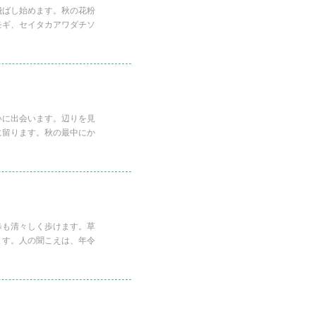
飛ばし始めます。秋の花粉
モギ、セイタカアワダチソ
いに出会います。辺りを見
に留ります。秋の最中にか
歩も清々しく歩けます。草
ます。人の聞こえは、年令