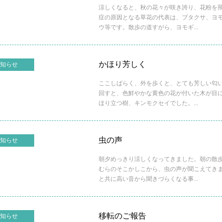
涼しくなると、秋の花々が咲き誇り、花粉を
症の原因となる草花の代表は、ブタクサ、ヨ
ウ等です。散歩の道すがら、ヨモギ...
かほり芳しく
知らせ
ここしばらく、外を歩くと、とても芳しい匂
回すと、色鮮やかな黄色の花が付いた木が目
ほり立つ樹、キンモクセイでした。...
虫の声
知らせ
朝夕めっきり涼しくなってきました。朝の散
むらのそこかしこから、虫の声が聞こえてき
と共に高い音から聞きづらくなる事...
移転のご報告
知らせ